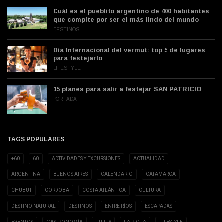
Cuál es el pueblito argentino de 400 habitantes
que compite por ser el más lindo del mundo
DESTINOS
Día Internacional del vermut: top 5 de lugares
para festejarlo
LIFESTYLE
15 planes para salir a festejar SAN PATRICIO
PORTADA
TAGS POPULARES
+60
60
ACTIVIDADES Y EXCURSIONES
ACTUALIDAD
ARGENTINA
BUENOS AIRES
CALENDARIO
CATAMARCA
CHUBUT
CORDOBA
COSTA ATLÁNTICA
CULTURA
DESTINO NATURAL
DESTINOS
ENTRE RÍOS
ESCAPADAS
EVENTOS
GASTRONOMÍA
JUJUY
LA RIOJA
LIFESTYLE