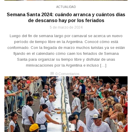
ACTUALIDAD
Semana Santa 2024: cuándo arranca y cuántos días
de descanso hay por los feriados
5 de marzo de 2024
Luego del fin de semana largo por carnaval se acerca un nuevo
período de tiempo libre en la Argentina. Conocé cómo está
conformado. Con la llegada de marzo muchos turistas ya se están
fijando en el calendario cómo caen los feriados de Semana
Santa para organizar su tiempo libre y disfrutar de unas
minivacaciones por la Argentina e incluso […]
chat_bubble
0 Comentarios