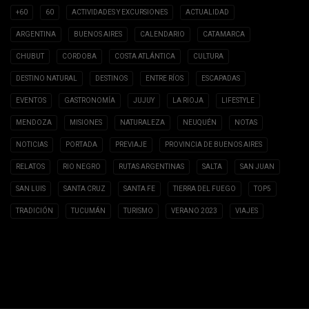
+60
60
ACTIVIDADES Y EXCURSIONES
ACTUALIDAD
ARGENTINA
BUENOS AIRES
CALENDARIO
CATAMARCA
CHUBUT
CORDOBA
COSTA ATLÁNTICA
CULTURA
DESTINO NATURAL
DESTINOS
ENTRE RÍOS
ESCAPADAS
EVENTOS
GASTRONOMÍA
JUJUY
LA RIOJA
LIFESTYLE
MENDOZA
MISIONES
NATURALEZA
NEUQUÉN
NOTAS
NOTICIAS
PORTADA
PREVIAJE
PROVINCIA DE BUENOS AIRES
RELATOS
RIO NEGRO
RUTAS ARGENTINAS
SALTA
SAN JUAN
SAN LUIS
SANTA CRUZ
SANTA FE
TIERRA DEL FUEGO
TOP5
TRADICIÓN
TUCUMÁN
TURISMO
VERANO 2023
VIAJES