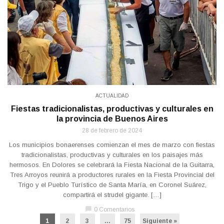
ACTUALIDAD
Fiestas tradicionalistas, productivas y culturales en
la provincia de Buenos Aires
28 de febrero de 2024
Los municipios bonaerenses comienzan el mes de marzo con fiestas
tradicionalistas, productivas y culturales en los paisajes más
hermosos. En Dolores se celebrará la Fiesta Nacional de la Guitarra,
Tres Arroyos reunirá a productores rurales en la Fiesta Provincial del
Trigo y el Pueblo Turístico de Santa María, en Coronel Suárez,
compartirá el strudel gigante. […]
chat_bubble
0 Comentarios
1
2
3
…
75
Siguiente »