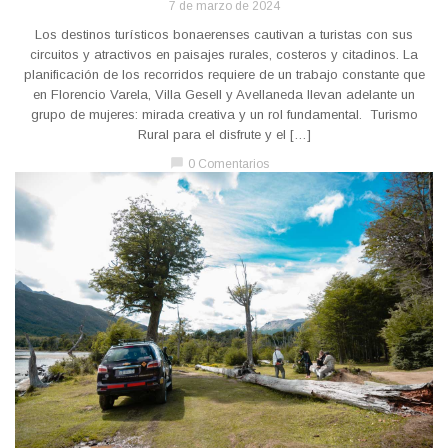
7 de marzo de 2024
Los destinos turísticos bonaerenses cautivan a turistas con sus
circuitos y atractivos en paisajes rurales, costeros y citadinos. La
planificación de los recorridos requiere de un trabajo constante que
en Florencio Varela, Villa Gesell y Avellaneda llevan adelante un
grupo de mujeres: mirada creativa y un rol fundamental. Turismo
Rural para el disfrute y el […]
chat_bubble
0 Comentarios