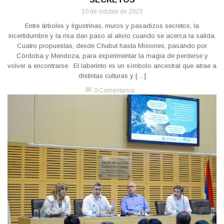
10 de octubre de 2023
Entre árboles y ligustrinas, muros y pasadizos secretos, la
incertidumbre y la risa dan paso al alivio cuando se acerca la salida.
Cuatro propuestas, desde Chubut hasta Misiones, pasando por
Córdoba y Mendoza, para experimentar la magia de perderse y
volver a encontrarse. El laberinto es un símbolo ancestral que atrae a
distintas culturas y […]
chat_bubble
0 Comentarios