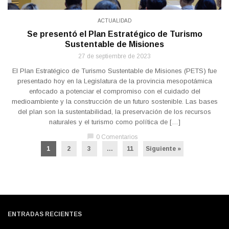
ACTUALIDAD
Se presentó el Plan Estratégico de Turismo
Sustentable de Misiones
27 de septiembre de 2023
El Plan Estratégico de Turismo Sustentable de Misiones (PETS) fue
presentado hoy en la Legislatura de la provincia mesopotámica
enfocado a potenciar el compromiso con el cuidado del
medioambiente y la construcción de un futuro sostenible. Las bases
del plan son la sustentabilidad, la preservación de los recursos
naturales y el turismo como política de […]
chat_bubble
0 Comentarios
1
2
3
…
11
Siguiente »
ENTRADAS RECIENTES