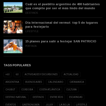
Cuál es el pueblito argentino de 400 habitantes
que compite por ser el más lindo del mundo
DESTINOS
Día Internacional del vermut: top 5 de lugares
para festejarlo
LIFESTYLE
15 planes para salir a festejar SAN PATRICIO
PORTADA
TAGS POPULARES
+60
60
ACTIVIDADES Y EXCURSIONES
ACTUALIDAD
ARGENTINA
BUENOS AIRES
CALENDARIO
CATAMARCA
CHUBUT
CORDOBA
COSTA ATLÁNTICA
CULTURA
DESTINO NATURAL
DESTINOS
ENTRE RÍOS
ESCAPADAS
EVENTOS
GASTRONOMÍA
JUJUY
LA RIOJA
LIFESTYLE