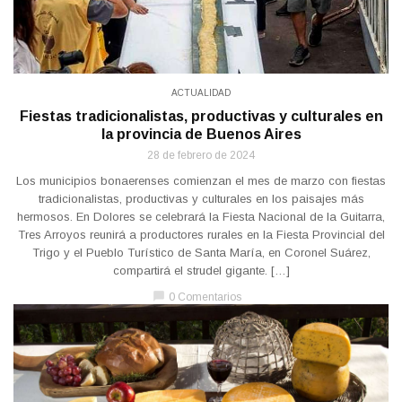
ACTUALIDAD
Fiestas tradicionalistas, productivas y culturales en
la provincia de Buenos Aires
28 de febrero de 2024
Los municipios bonaerenses comienzan el mes de marzo con fiestas
tradicionalistas, productivas y culturales en los paisajes más
hermosos. En Dolores se celebrará la Fiesta Nacional de la Guitarra,
Tres Arroyos reunirá a productores rurales en la Fiesta Provincial del
Trigo y el Pueblo Turístico de Santa María, en Coronel Suárez,
compartirá el strudel gigante. […]
chat_bubble
0 Comentarios