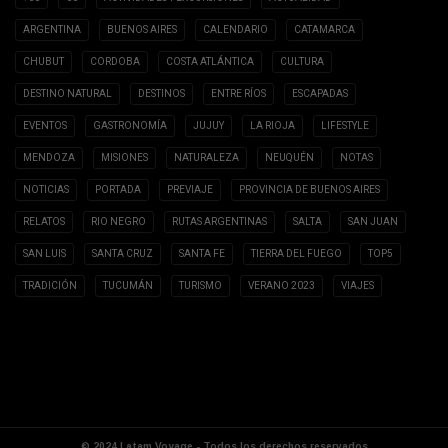
ARGENTINA
BUENOS AIRES
CALENDARIO
CATAMARCA
CHUBUT
CORDOBA
COSTA ATLÁNTICA
CULTURA
DESTINO NATURAL
DESTINOS
ENTRE RÍOS
ESCAPADAS
EVENTOS
GASTRONOMÍA
JUJUY
LA RIOJA
LIFESTYLE
MENDOZA
MISIONES
NATURALEZA
NEUQUÉN
NOTAS
NOTICIAS
PORTADA
PREVIAJE
PROVINCIA DE BUENOS AIRES
RELATOS
RIO NEGRO
RUTAS ARGENTINAS
SALTA
SAN JUAN
SAN LUIS
SANTA CRUZ
SANTA FE
TIERRA DEL FUEGO
TOP5
TRADICIÓN
TUCUMÁN
TURISMO
VERANO 2023
VIAJES
© 2024 Latam Voyage - Todos los derechos reservados