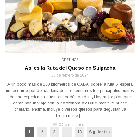
DESTINOS
Así es la Ruta del Queso en Suipacha
15 de febrero de 2024
A un poco más de 100 kilómetros de CABA, sobre la ruta 5, espera
un recorrido por demás tentador. Te contamos los principales puntos
de una experiencia que no te podés perder. ¿Hay mejor plan que
combinar un viaje con la gastronomía? Difícilmente. Y si ese
itinerario, encima, incluye diversos quesos para degustar, ya
directamente […]
chat_bubble
0 Comentarios
1
2
3
…
13
Siguiente »