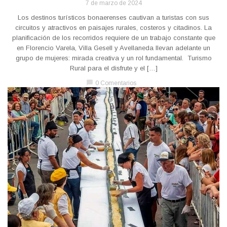
7 de marzo de 2024
Los destinos turísticos bonaerenses cautivan a turistas con sus
circuitos y atractivos en paisajes rurales, costeros y citadinos. La
planificación de los recorridos requiere de un trabajo constante que
en Florencio Varela, Villa Gesell y Avellaneda llevan adelante un
grupo de mujeres: mirada creativa y un rol fundamental. Turismo
Rural para el disfrute y el […]
chat_bubble
0 Comentarios