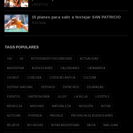
LIFESTYLE
15 planes para salir a festejar SAN PATRICIO
PORTADA
TAGS POPULARES
+60
60
ACTIVIDADES Y EXCURSIONES
ACTUALIDAD
ARGENTINA
BUENOS AIRES
CALENDARIO
CATAMARCA
CHUBUT
CORDOBA
COSTA ATLÁNTICA
CULTURA
DESTINO NATURAL
DESTINOS
ENTRE RÍOS
ESCAPADAS
EVENTOS
GASTRONOMÍA
JUJUY
LA RIOJA
LIFESTYLE
MENDOZA
MISIONES
NATURALEZA
NEUQUÉN
NOTAS
NOTICIAS
PORTADA
PREVIAJE
PROVINCIA DE BUENOS AIRES
RELATOS
RIO NEGRO
RUTAS ARGENTINAS
SALTA
SAN JUAN