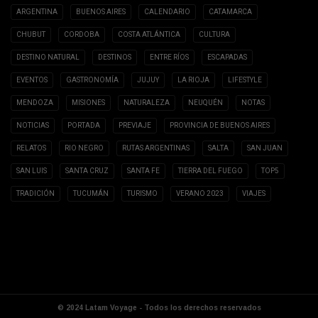
ARGENTINA
BUENOS AIRES
CALENDARIO
CATAMARCA
CHUBUT
CORDOBA
COSTA ATLÁNTICA
CULTURA
DESTINO NATURAL
DESTINOS
ENTRE RÍOS
ESCAPADAS
EVENTOS
GASTRONOMÍA
JUJUY
LA RIOJA
LIFESTYLE
MENDOZA
MISIONES
NATURALEZA
NEUQUÉN
NOTAS
NOTICIAS
PORTADA
PREVIAJE
PROVINCIA DE BUENOS AIRES
RELATOS
RIO NEGRO
RUTAS ARGENTINAS
SALTA
SAN JUAN
SAN LUIS
SANTA CRUZ
SANTA FE
TIERRA DEL FUEGO
TOP5
TRADICIÓN
TUCUMÁN
TURISMO
VERANO 2023
VIAJES
© 2024 Latam Voyage - Todos los derechos reservados