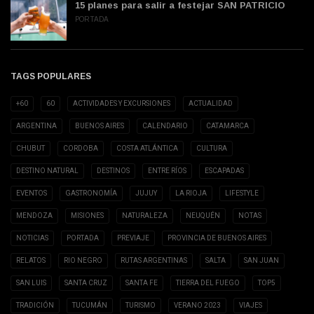
15 planes para salir a festejar SAN PATRICIO
PORTADA
TAGS POPULARES
+60
60
ACTIVIDADES Y EXCURSIONES
ACTUALIDAD
ARGENTINA
BUENOS AIRES
CALENDARIO
CATAMARCA
CHUBUT
CORDOBA
COSTA ATLÁNTICA
CULTURA
DESTINO NATURAL
DESTINOS
ENTRE RÍOS
ESCAPADAS
EVENTOS
GASTRONOMÍA
JUJUY
LA RIOJA
LIFESTYLE
MENDOZA
MISIONES
NATURALEZA
NEUQUÉN
NOTAS
NOTICIAS
PORTADA
PREVIAJE
PROVINCIA DE BUENOS AIRES
RELATOS
RIO NEGRO
RUTAS ARGENTINAS
SALTA
SAN JUAN
SAN LUIS
SANTA CRUZ
SANTA FE
TIERRA DEL FUEGO
TOP5
TRADICIÓN
TUCUMÁN
TURISMO
VERANO 2023
VIAJES