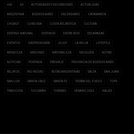
+60
60
ACTIVIDADES Y EXCURSIONES
ACTUALIDAD
ARGENTINA
BUENOS AIRES
CALENDARIO
CATAMARCA
CHUBUT
CORDOBA
COSTA ATLÁNTICA
CULTURA
DESTINO NATURAL
DESTINOS
ENTRE RÍOS
ESCAPADAS
EVENTOS
GASTRONOMÍA
JUJUY
LA RIOJA
LIFESTYLE
MENDOZA
MISIONES
NATURALEZA
NEUQUÉN
NOTAS
NOTICIAS
PORTADA
PREVIAJE
PROVINCIA DE BUENOS AIRES
RELATOS
RIO NEGRO
RUTAS ARGENTINAS
SALTA
SAN JUAN
SAN LUIS
SANTA CRUZ
SANTA FE
TIERRA DEL FUEGO
TOP5
TRADICIÓN
TUCUMÁN
TURISMO
VERANO 2023
VIAJES