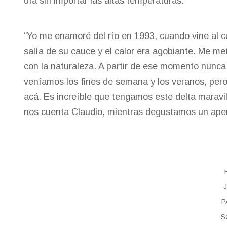
día sin importar las altas temperaturas.
“Yo me enamoré del río en 1993, cuando vine al 
salía de su cauce y el calor era agobiante. Me me
con la naturaleza. A partir de ese momento nunca 
veníamos los fines de semana y los veranos, pero
acá. Es increíble que tengamos este delta maravil
nos cuenta Claudio, mientras degustamos un aper
P
S