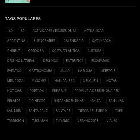
TAGS POPULARES
+60
60
ACTIVIDADES Y EXCURSIONES
ACTUALIDAD
ARGENTINA
BUENOS AIRES
CALENDARIO
CATAMARCA
CHUBUT
CORDOBA
COSTA ATLÁNTICA
CULTURA
DESTINO NATURAL
DESTINOS
ENTRE RÍOS
ESCAPADAS
EVENTOS
GASTRONOMÍA
JUJUY
LA RIOJA
LIFESTYLE
MENDOZA
MISIONES
NATURALEZA
NEUQUÉN
NOTAS
NOTICIAS
PORTADA
PREVIAJE
PROVINCIA DE BUENOS AIRES
RELATOS
RIO NEGRO
RUTAS ARGENTINAS
SALTA
SAN JUAN
SAN LUIS
SANTA CRUZ
SANTA FE
TIERRA DEL FUEGO
TOP5
TRADICIÓN
TUCUMÁN
TURISMO
VERANO 2023
VIAJES