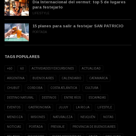
Día Internacional del vermut: top 5 de lugares
para festejarlo
LIFESTYLE
15 planes para salir a festejar SAN PATRICIO
PORTADA
TAGS POPULARES
+60
60
ACTIVIDADES Y EXCURSIONES
ACTUALIDAD
ARGENTINA
BUENOS AIRES
CALENDARIO
CATAMARCA
CHUBUT
CORDOBA
COSTA ATLÁNTICA
CULTURA
DESTINO NATURAL
DESTINOS
ENTRE RÍOS
ESCAPADAS
EVENTOS
GASTRONOMÍA
JUJUY
LA RIOJA
LIFESTYLE
MENDOZA
MISIONES
NATURALEZA
NEUQUÉN
NOTAS
NOTICIAS
PORTADA
PREVIAJE
PROVINCIA DE BUENOS AIRES