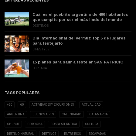
ENTRADAS RECIENTES
Cuál es el pueblito argentino de 400 habitantes
que compite por ser el más lindo del mundo
DESTINOS
Día Internacional del vermut: top 5 de lugares
para festejarlo
LIFESTYLE
15 planes para salir a festejar SAN PATRICIO
PORTADA
TAGS POPULARES
+60
60
ACTIVIDADES Y EXCURSIONES
ACTUALIDAD
ARGENTINA
BUENOS AIRES
CALENDARIO
CATAMARCA
CHUBUT
CORDOBA
COSTA ATLÁNTICA
CULTURA
DESTINO NATURAL
DESTINOS
ENTRE RÍOS
ESCAPADAS