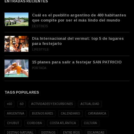
ENTRADAS RECIENTES
Cuál es el pueblito argentino de 400 habitantes
que compite por ser el más lindo del mundo
DESTINOS
Día Internacional del vermut: top 5 de lugares
para festejarlo
LIFESTYLE
15 planes para salir a festejar SAN PATRICIO
PORTADA
TAGS POPULARES
+60
60
ACTIVIDADES Y EXCURSIONES
ACTUALIDAD
ARGENTINA
BUENOS AIRES
CALENDARIO
CATAMARCA
CHUBUT
CORDOBA
COSTA ATLÁNTICA
CULTURA
DESTINO NATURAL
DESTINOS
ENTRE RÍOS
ESCAPADAS