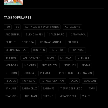
TAGS POPULARES
+60
60
ACTIVIDADES Y EXCURSIONES
ACTUALIDAD
ARGENTINA
BUENOS AIRES
CALENDARIO
CATAMARCA
CHUBUT
CORDOBA
COSTA ATLÁNTICA
CULTURA
DESTINO NATURAL
DESTINOS
ENTRE RÍOS
ESCAPADAS
EVENTOS
GASTRONOMÍA
JUJUY
LA RIOJA
LIFESTYLE
MENDOZA
MISIONES
NATURALEZA
NEUQUÉN
NOTAS
NOTICIAS
PORTADA
PREVIAJE
PROVINCIA DE BUENOS AIRES
RELATOS
RIO NEGRO
RUTAS ARGENTINAS
SALTA
SAN JUAN
SAN LUIS
SANTA CRUZ
SANTA FE
TIERRA DEL FUEGO
TOP5
TRADICIÓN
TUCUMÁN
TURISMO
VERANO 2023
VIAJES