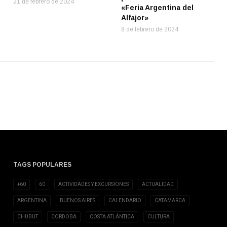
21 de febrero de 2024
«Feria Argentina del
Alfajor»
8 de febrero de 2024
TAGS POPULARES
+60
60
ACTIVIDADES Y EXCURSIONES
ACTUALIDAD
ARGENTINA
BUENOS AIRES
CALENDARIO
CATAMARCA
CHUBUT
CORDOBA
COSTA ATLÁNTICA
CULTURA