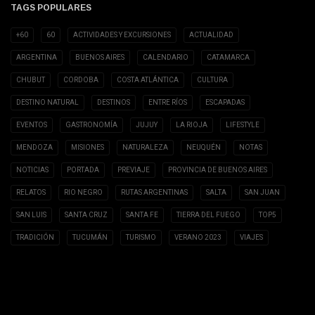
TAGS POPULARES
+60
60
ACTIVIDADES Y EXCURSIONES
ACTUALIDAD
ARGENTINA
BUENOS AIRES
CALENDARIO
CATAMARCA
CHUBUT
CORDOBA
COSTA ATLÁNTICA
CULTURA
DESTINO NATURAL
DESTINOS
ENTRE RÍOS
ESCAPADAS
EVENTOS
GASTRONOMÍA
JUJUY
LA RIOJA
LIFESTYLE
MENDOZA
MISIONES
NATURALEZA
NEUQUÉN
NOTAS
NOTICIAS
PORTADA
PREVIAJE
PROVINCIA DE BUENOS AIRES
RELATOS
RIO NEGRO
RUTAS ARGENTINAS
SALTA
SAN JUAN
SAN LUIS
SANTA CRUZ
SANTA FE
TIERRA DEL FUEGO
TOP5
TRADICIÓN
TUCUMÁN
TURISMO
VERANO 2023
VIAJES