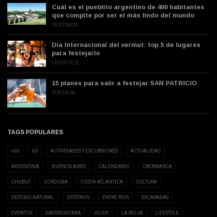
Cuál es el pueblito argentino de 400 habitantes
que compite por ser el más lindo del mundo
DESTINOS
Día Internacional del vermut: top 5 de lugares
para festejarlo
LIFESTYLE
15 planes para salir a festejar SAN PATRICIO
PORTADA
TAGS POPULARES
+60
60
ACTIVIDADES Y EXCURSIONES
ACTUALIDAD
ARGENTINA
BUENOS AIRES
CALENDARIO
CATAMARCA
CHUBUT
CORDOBA
COSTA ATLÁNTICA
CULTURA
DESTINO NATURAL
DESTINOS
ENTRE RÍOS
ESCAPADAS
EVENTOS
GASTRONOMÍA
JUJUY
LA RIOJA
LIFESTYLE