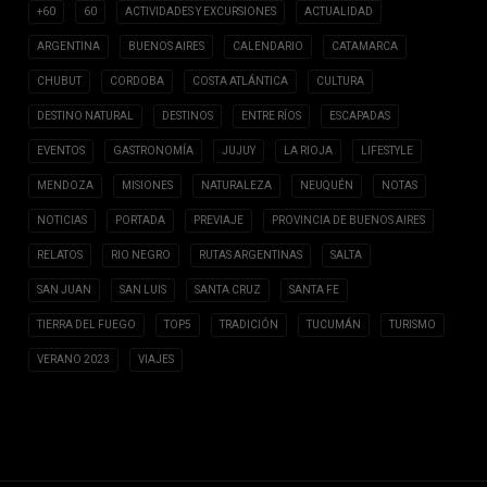
+60
60
ACTIVIDADES Y EXCURSIONES
ACTUALIDAD
ARGENTINA
BUENOS AIRES
CALENDARIO
CATAMARCA
CHUBUT
CORDOBA
COSTA ATLÁNTICA
CULTURA
DESTINO NATURAL
DESTINOS
ENTRE RÍOS
ESCAPADAS
EVENTOS
GASTRONOMÍA
JUJUY
LA RIOJA
LIFESTYLE
MENDOZA
MISIONES
NATURALEZA
NEUQUÉN
NOTAS
NOTICIAS
PORTADA
PREVIAJE
PROVINCIA DE BUENOS AIRES
RELATOS
RIO NEGRO
RUTAS ARGENTINAS
SALTA
SAN JUAN
SAN LUIS
SANTA CRUZ
SANTA FE
TIERRA DEL FUEGO
TOP5
TRADICIÓN
TUCUMÁN
TURISMO
VERANO 2023
VIAJES