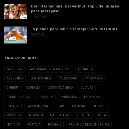
Día Internacional del vermut: top 5 de lugares
para festejarlo
LIFESTYLE
15 planes para salir a festejar SAN PATRICIO
PORTADA
TAGS POPULARES
+60
60
ACTIVIDADES Y EXCURSIONES
ACTUALIDAD
ARGENTINA
BUENOS AIRES
CALENDARIO
CATAMARCA
CHUBUT
CORDOBA
COSTA ATLÁNTICA
CULTURA
DESTINO NATURAL
DESTINOS
ENTRE RÍOS
ESCAPADAS
EVENTOS
GASTRONOMÍA
JUJUY
LA RIOJA
LIFESTYLE
MENDOZA
MISIONES
NATURALEZA
NEUQUÉN
NOTAS
NOTICIAS
PORTADA
PREVIAJE
PROVINCIA DE BUENOS AIRES