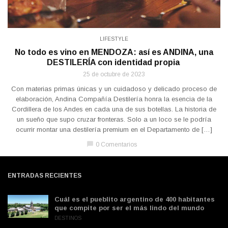
LIFESTYLE
No todo es vino en MENDOZA: así es ANDINA, una
DESTILERÍA con identidad propia
25 de octubre de 2023
Con materias primas únicas y un cuidadoso y delicado proceso de
elaboración, Andina Compañía Destilería honra la esencia de la
Cordillera de los Andes en cada una de sus botellas. La historia de
un sueño que supo cruzar fronteras. Solo a un loco se le podría
ocurrir montar una destilería premium en el Departamento de […]
chat_bubble
0 Comentarios
ENTRADAS RECIENTES
Cuál es el pueblito argentino de 400 habitantes
que compite por ser el más lindo del mundo
DESTINOS