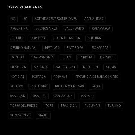
TAGS POPULARES
+60
60
ACTIVIDADES Y EXCURSIONES
ACTUALIDAD
ARGENTINA
BUENOS AIRES
CALENDARIO
CATAMARCA
CHUBUT
CORDOBA
COSTA ATLÁNTICA
CULTURA
DESTINO NATURAL
DESTINOS
ENTRE RÍOS
ESCAPADAS
EVENTOS
GASTRONOMÍA
JUJUY
LA RIOJA
LIFESTYLE
MENDOZA
MISIONES
NATURALEZA
NEUQUÉN
NOTAS
NOTICIAS
PORTADA
PREVIAJE
PROVINCIA DE BUENOS AIRES
RELATOS
RIO NEGRO
RUTAS ARGENTINAS
SALTA
SAN JUAN
SAN LUIS
SANTA CRUZ
SANTA FE
TIERRA DEL FUEGO
TOP5
TRADICIÓN
TUCUMÁN
TURISMO
VERANO 2023
VIAJES