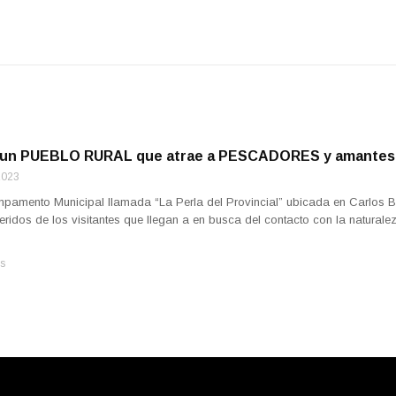
un PUEBLO RURAL que atrae a PESCADORES y amantes
2023
pamento Municipal llamada “La Perla del Provincial” ubicada en Carlos Be
feridos de los visitantes que llegan a en busca del contacto con la natural
s