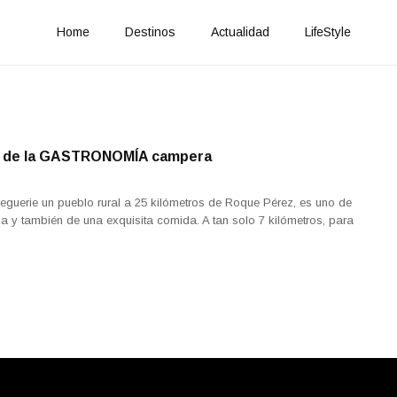
Home
Destinos
Actualidad
LifeStyle
 de la GASTRONOMÍA campera
guerie un pueblo rural a 25 kilómetros de Roque Pérez, es uno de
eza y también de una exquisita comida. A tan solo 7 kilómetros, para