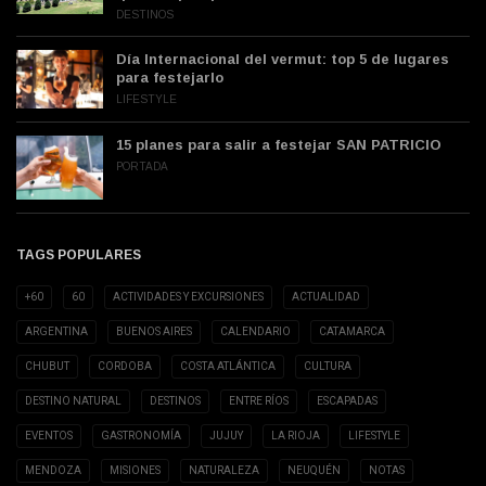
DESTINOS
Día Internacional del vermut: top 5 de lugares
para festejarlo
LIFESTYLE
15 planes para salir a festejar SAN PATRICIO
PORTADA
TAGS POPULARES
+60
60
ACTIVIDADES Y EXCURSIONES
ACTUALIDAD
ARGENTINA
BUENOS AIRES
CALENDARIO
CATAMARCA
CHUBUT
CORDOBA
COSTA ATLÁNTICA
CULTURA
DESTINO NATURAL
DESTINOS
ENTRE RÍOS
ESCAPADAS
EVENTOS
GASTRONOMÍA
JUJUY
LA RIOJA
LIFESTYLE
MENDOZA
MISIONES
NATURALEZA
NEUQUÉN
NOTAS