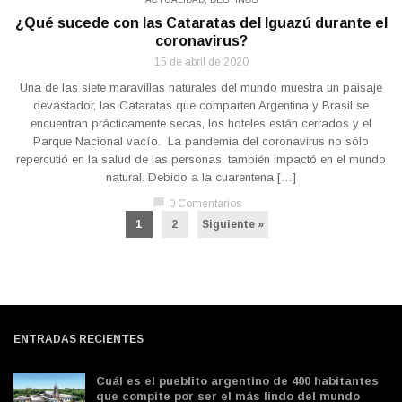
¿Qué sucede con las Cataratas del Iguazú durante el
coronavirus?
15 de abril de 2020
Una de las siete maravillas naturales del mundo muestra un paisaje
devastador, las Cataratas que comparten Argentina y Brasil se
encuentran prácticamente secas, los hoteles están cerrados y el
Parque Nacional vacío. La pandemia del coronavirus no sólo
repercutió en la salud de las personas, también impactó en el mundo
natural. Debido a la cuarentena […]
chat_bubble
0 Comentarios
1
2
Siguiente »
ENTRADAS RECIENTES
Cuál es el pueblito argentino de 400 habitantes
que compite por ser el más lindo del mundo