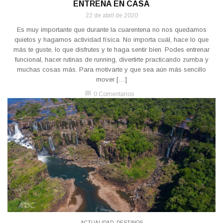
ENTRENA EN CASA
22 de abril de 2020
Es muy importante que durante la cuarentena no nos quedamos
quietos y hagamos actividad física. No importa cuál, hace lo que
más te guste, lo que disfrutes y te haga sentir bien. Podes entrenar
funcional, hacer rutinas de running, divertirte practicando zumba y
muchas cosas más. Para motivarte y que sea aún más sencillo
mover […]
chat_bubble
0 Comentarios
ACTUALIDAD
,
DESTINOS