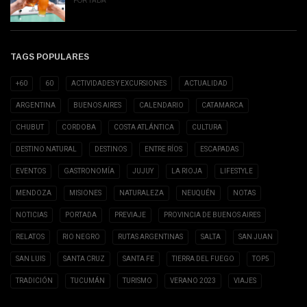
PORTADA
TAGS POPULARES
+60
60
ACTIVIDADES Y EXCURSIONES
ACTUALIDAD
ARGENTINA
BUENOS AIRES
CALENDARIO
CATAMARCA
CHUBUT
CORDOBA
COSTA ATLÁNTICA
CULTURA
DESTINO NATURAL
DESTINOS
ENTRE RÍOS
ESCAPADAS
EVENTOS
GASTRONOMÍA
JUJUY
LA RIOJA
LIFESTYLE
MENDOZA
MISIONES
NATURALEZA
NEUQUÉN
NOTAS
NOTICIAS
PORTADA
PREVIAJE
PROVINCIA DE BUENOS AIRES
RELATOS
RIO NEGRO
RUTAS ARGENTINAS
SALTA
SAN JUAN
SAN LUIS
SANTA CRUZ
SANTA FE
TIERRA DEL FUEGO
TOP5
TRADICIÓN
TUCUMÁN
TURISMO
VERANO 2023
VIAJES