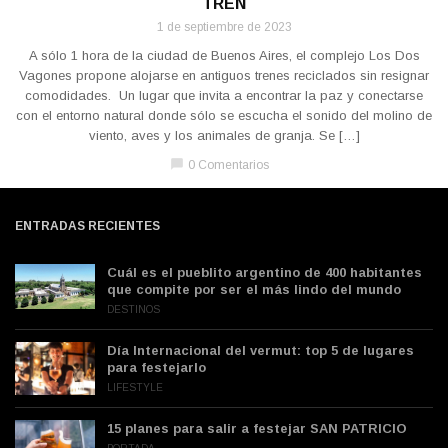
TREN
1 de septiembre de 2023
A sólo 1 hora de la ciudad de Buenos Aires, el complejo Los Dos
Vagones propone alojarse en antiguos trenes reciclados sin resignar
comodidades. Un lugar que invita a encontrar la paz y conectarse
con el entorno natural donde sólo se escucha el sonido del molino de
viento, aves y los animales de granja. Se […]
chat_bubble
0 Comentarios
ENTRADAS RECIENTES
Cuál es el pueblito argentino de 400 habitantes
que compite por ser el más lindo del mundo
DESTINOS
Día Internacional del vermut: top 5 de lugares
para festejarlo
LIFESTYLE
15 planes para salir a festejar SAN PATRICIO