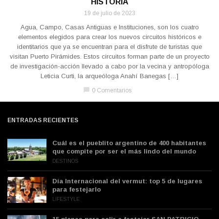
HISTORIA
19 de julio de 2023
Agua, Campo, Casas Antiguas e Instituciones, son los cuatro
elementos elegidos para crear los nuevos circuitos históricos e
identitarios que ya se encuentran para el disfrute de turistas que
visitan Puerto Pirámides. Estos circuitos forman parte de un proyecto
de investigación-acción llevado a cabo por la vecina y antropóloga
Leticia Curti, la arqueóloga Anahí Banegas […]
chat_bubble
0 Comentarios
ENTRADAS RECIENTES
Cuál es el pueblito argentino de 400 habitantes
que compite por ser el más lindo del mundo
DESTINOS
Día Internacional del vermut: top 5 de lugares
para festejarlo
LIFESTYLE