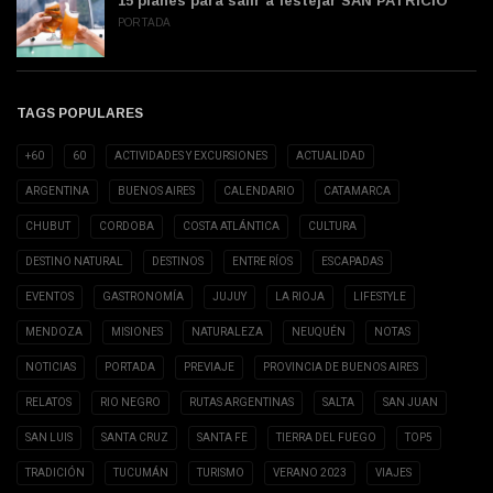
15 planes para salir a festejar SAN PATRICIO
PORTADA
TAGS POPULARES
+60
60
ACTIVIDADES Y EXCURSIONES
ACTUALIDAD
ARGENTINA
BUENOS AIRES
CALENDARIO
CATAMARCA
CHUBUT
CORDOBA
COSTA ATLÁNTICA
CULTURA
DESTINO NATURAL
DESTINOS
ENTRE RÍOS
ESCAPADAS
EVENTOS
GASTRONOMÍA
JUJUY
LA RIOJA
LIFESTYLE
MENDOZA
MISIONES
NATURALEZA
NEUQUÉN
NOTAS
NOTICIAS
PORTADA
PREVIAJE
PROVINCIA DE BUENOS AIRES
RELATOS
RIO NEGRO
RUTAS ARGENTINAS
SALTA
SAN JUAN
SAN LUIS
SANTA CRUZ
SANTA FE
TIERRA DEL FUEGO
TOP5
TRADICIÓN
TUCUMÁN
TURISMO
VERANO 2023
VIAJES