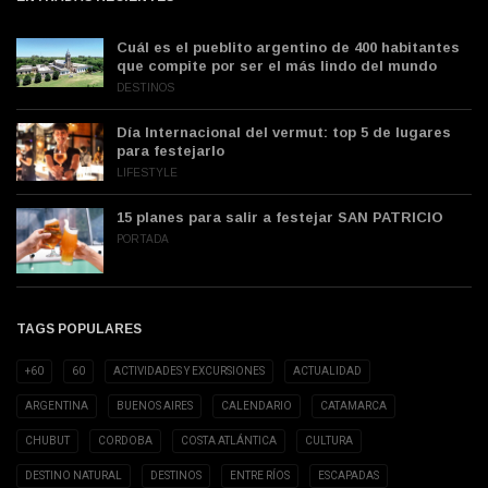
Cuál es el pueblito argentino de 400 habitantes
que compite por ser el más lindo del mundo
DESTINOS
Día Internacional del vermut: top 5 de lugares
para festejarlo
LIFESTYLE
15 planes para salir a festejar SAN PATRICIO
PORTADA
TAGS POPULARES
+60
60
ACTIVIDADES Y EXCURSIONES
ACTUALIDAD
ARGENTINA
BUENOS AIRES
CALENDARIO
CATAMARCA
CHUBUT
CORDOBA
COSTA ATLÁNTICA
CULTURA
DESTINO NATURAL
DESTINOS
ENTRE RÍOS
ESCAPADAS