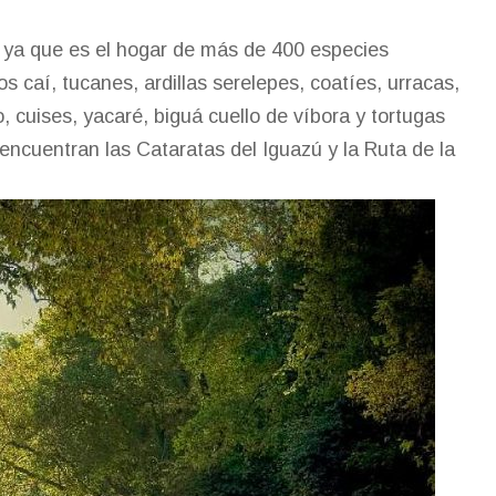
 ya que es el hogar de más de 400 especies
 caí, tucanes, ardillas serelepes, coatíes, urracas,
, cuises, yacaré, biguá cuello de víbora y tortugas
encuentran las Cataratas del Iguazú y la Ruta de la