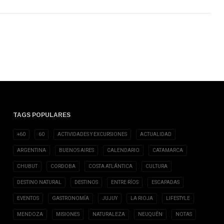
TAGS POPULARES
+60
60
ACTIVIDADES Y EXCURSIONES
ACTUALIDAD
ARGENTINA
BUENOS AIRES
CALENDARIO
CATAMARCA
CHUBUT
CORDOBA
COSTA ATLÁNTICA
CULTURA
DESTINO NATURAL
DESTINOS
ENTRE RÍOS
ESCAPADAS
EVENTOS
GASTRONOMÍA
JUJUY
LA RIOJA
LIFESTYLE
MENDOZA
MISIONES
NATURALEZA
NEUQUÉN
NOTAS