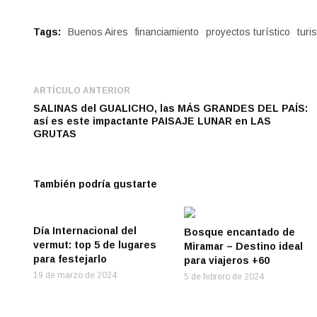
Tags:
Buenos Aires
financiamiento
proyectos turístico
turi
ARTÍCULO ANTERIOR
SALINAS del GUALICHO, las MÁS GRANDES DEL PAÍS:
así es este impactante PAISAJE LUNAR en LAS
GRUTAS
También podría gustarte
Día Internacional del
Bosque encantado de
vermut: top 5 de lugares
Miramar – Destino ideal
para festejarlo
para viajeros +60
19 de marzo de 2024
5 de febrero de 2024