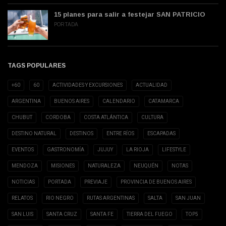
15 planes para salir a festejar SAN PATRICIO
PORTADA
TAGS POPULARES
+60
60
ACTIVIDADES Y EXCURSIONES
ACTUALIDAD
ARGENTINA
BUENOS AIRES
CALENDARIO
CATAMARCA
CHUBUT
CORDOBA
COSTA ATLÁNTICA
CULTURA
DESTINO NATURAL
DESTINOS
ENTRE RÍOS
ESCAPADAS
EVENTOS
GASTRONOMÍA
JUJUY
LA RIOJA
LIFESTYLE
MENDOZA
MISIONES
NATURALEZA
NEUQUÉN
NOTAS
NOTICIAS
PORTADA
PREVIAJE
PROVINCIA DE BUENOS AIRES
RELATOS
RIO NEGRO
RUTAS ARGENTINAS
SALTA
SAN JUAN
SAN LUIS
SANTA CRUZ
SANTA FE
TIERRA DEL FUEGO
TOP5