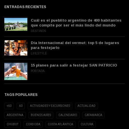
ENTRADAS RECIENTES
Cuál es el pueblito argentino de 400 habitantes
que compite por ser el más lindo del mundo
DESTINOS
Día Internacional del vermut: top 5 de lugares
para festejarlo
LIFESTYLE
15 planes para salir a festejar SAN PATRICIO
PORTADA
TAGS POPULARES
+60
60
ACTIVIDADES Y EXCURSIONES
ACTUALIDAD
ARGENTINA
BUENOS AIRES
CALENDARIO
CATAMARCA
CHUBUT
CORDOBA
COSTA ATLÁNTICA
CULTURA