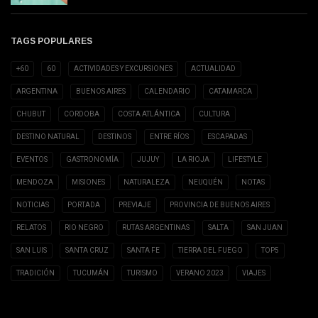
TAGS POPULARES
+60
60
ACTIVIDADES Y EXCURSIONES
ACTUALIDAD
ARGENTINA
BUENOS AIRES
CALENDARIO
CATAMARCA
CHUBUT
CORDOBA
COSTA ATLÁNTICA
CULTURA
DESTINO NATURAL
DESTINOS
ENTRE RÍOS
ESCAPADAS
EVENTOS
GASTRONOMÍA
JUJUY
LA RIOJA
LIFESTYLE
MENDOZA
MISIONES
NATURALEZA
NEUQUÉN
NOTAS
NOTICIAS
PORTADA
PREVIAJE
PROVINCIA DE BUENOS AIRES
RELATOS
RIO NEGRO
RUTAS ARGENTINAS
SALTA
SAN JUAN
SAN LUIS
SANTA CRUZ
SANTA FE
TIERRA DEL FUEGO
TOP5
TRADICIÓN
TUCUMÁN
TURISMO
VERANO 2023
VIAJES