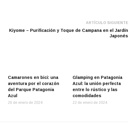
ARTÍCULO SIGUIENTE
Kiyome – Purificación y Toque de Campana en el Jardín
Japonés
Camarones en bici: una
Glamping en Patagonia
aventura por el corazón
Azul: la unión perfecta
del Parque Patagonia
entre lo rústico y las
Azul
comodidades
26 de enero de 2024
22 de enero de 2024