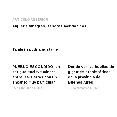
ARTÍCULO ANTERIOR
Alquería Vinagres, sabores mendocinos
También podría gustarte
PUEBLO ESCONDIDO: un
Dónde ver las huellas de
antiguo enclave minero
gigantes prehistóricos
entre las sierras con un
en la provincia de
encanto muy particular
Buenos Aires
15 de febrero de 2024
14 de febrero de 2024