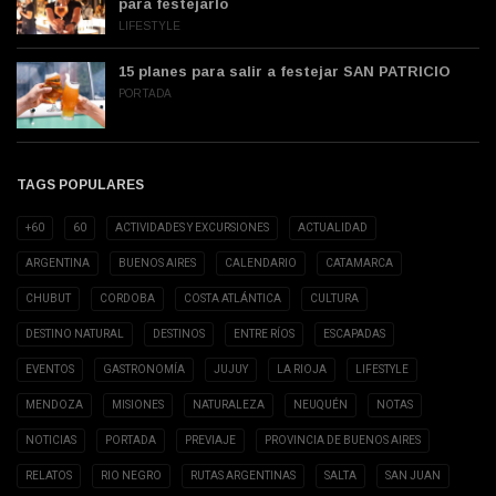
para festejarlo
LIFESTYLE
15 planes para salir a festejar SAN PATRICIO
PORTADA
TAGS POPULARES
+60
60
ACTIVIDADES Y EXCURSIONES
ACTUALIDAD
ARGENTINA
BUENOS AIRES
CALENDARIO
CATAMARCA
CHUBUT
CORDOBA
COSTA ATLÁNTICA
CULTURA
DESTINO NATURAL
DESTINOS
ENTRE RÍOS
ESCAPADAS
EVENTOS
GASTRONOMÍA
JUJUY
LA RIOJA
LIFESTYLE
MENDOZA
MISIONES
NATURALEZA
NEUQUÉN
NOTAS
NOTICIAS
PORTADA
PREVIAJE
PROVINCIA DE BUENOS AIRES
RELATOS
RIO NEGRO
RUTAS ARGENTINAS
SALTA
SAN JUAN