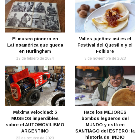
El museo pionero en
Valles jujeños: así es el
Latinoamérica que queda
Festival del Quesillo y el
en Hurlingham
Folklore
19 de febrero de 2024
8 de noviembre de 2023
Máxima velocidad: 5
Hace los MEJORES
MUSEOS imperdibles
bombos legüeros del
sobre el AUTOMOVILISMO
MUNDO y está en
ARGENTINO
SANTIAGO del ESTERO: la
historia del INDIO
23 de octubre de 2023