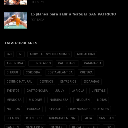
LIFESTYLE
15 planes para salir a festejar SAN PATRICIO
PORTADA
TAGS POPULARES
+60
60
ACTIVIDADES Y EXCURSIONES
ACTUALIDAD
ARGENTINA
BUENOS AIRES
CALENDARIO
CATAMARCA
CHUBUT
CORDOBA
COSTA ATLÁNTICA
CULTURA
DESTINO NATURAL
DESTINOS
ENTRE RÍOS
ESCAPADAS
EVENTOS
GASTRONOMÍA
JUJUY
LA RIOJA
LIFESTYLE
MENDOZA
MISIONES
NATURALEZA
NEUQUÉN
NOTAS
NOTICIAS
PORTADA
PREVIAJE
PROVINCIA DE BUENOS AIRES
RELATOS
RIO NEGRO
RUTAS ARGENTINAS
SALTA
SAN JUAN
SAN LUIS
SANTA CRUZ
SANTA FE
TIERRA DEL FUEGO
TOP5