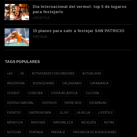
Día Internacional del vermut: top 5 de lugares
para festejarlo
LIFESTYLE
15 planes para salir a festejar SAN PATRICIO
PORTADA
TAGS POPULARES
+60
60
ACTIVIDADES Y EXCURSIONES
ACTUALIDAD
ARGENTINA
BUENOS AIRES
CALENDARIO
CATAMARCA
CHUBUT
CORDOBA
COSTA ATLÁNTICA
CULTURA
DESTINO NATURAL
DESTINOS
ENTRE RÍOS
ESCAPADAS
EVENTOS
GASTRONOMÍA
JUJUY
LA RIOJA
LIFESTYLE
MENDOZA
MISIONES
NATURALEZA
NEUQUÉN
NOTAS
NOTICIAS
PORTADA
PREVIAJE
PROVINCIA DE BUENOS AIRES