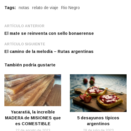
Tags:
notas
relato de viaje
Rio Negro
ARTÍCULO ANTERIOR
El mate se reinventa con sello bonaerense
ARTÍCULO SIGUIENTE
El camino de la melodía – Rutas argentinas
También podría gustarte
Yacaratiá, la increíble
MADERA de MISIONES que
5 desayunos típicos
es COMESTIBLE
argentinos
22 de agosto de 2023
28 de julio de 2023