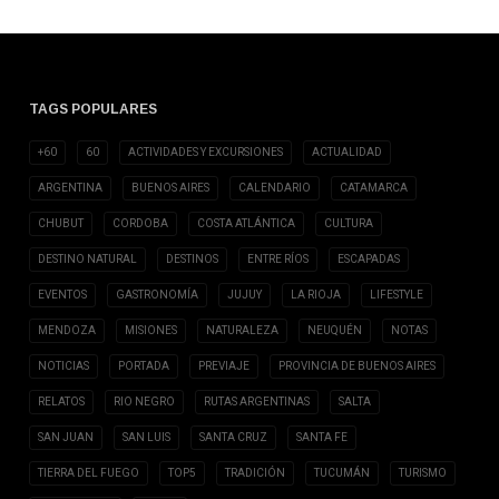
TAGS POPULARES
+60
60
ACTIVIDADES Y EXCURSIONES
ACTUALIDAD
ARGENTINA
BUENOS AIRES
CALENDARIO
CATAMARCA
CHUBUT
CORDOBA
COSTA ATLÁNTICA
CULTURA
DESTINO NATURAL
DESTINOS
ENTRE RÍOS
ESCAPADAS
EVENTOS
GASTRONOMÍA
JUJUY
LA RIOJA
LIFESTYLE
MENDOZA
MISIONES
NATURALEZA
NEUQUÉN
NOTAS
NOTICIAS
PORTADA
PREVIAJE
PROVINCIA DE BUENOS AIRES
RELATOS
RIO NEGRO
RUTAS ARGENTINAS
SALTA
SAN JUAN
SAN LUIS
SANTA CRUZ
SANTA FE
TIERRA DEL FUEGO
TOP5
TRADICIÓN
TUCUMÁN
TURISMO