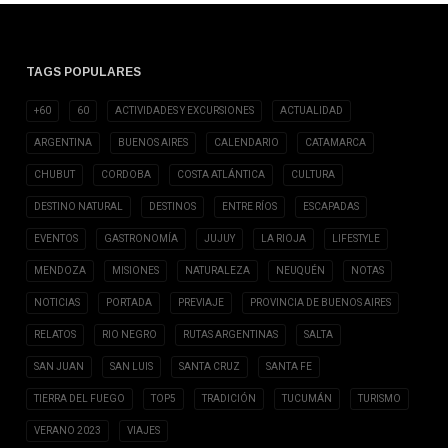
TAGS POPULARES
+60
60
ACTIVIDADES Y EXCURSIONES
ACTUALIDAD
ARGENTINA
BUENOS AIRES
CALENDARIO
CATAMARCA
CHUBUT
CORDOBA
COSTA ATLÁNTICA
CULTURA
DESTINO NATURAL
DESTINOS
ENTRE RÍOS
ESCAPADAS
EVENTOS
GASTRONOMÍA
JUJUY
LA RIOJA
LIFESTYLE
MENDOZA
MISIONES
NATURALEZA
NEUQUÉN
NOTAS
NOTICIAS
PORTADA
PREVIAJE
PROVINCIA DE BUENOS AIRES
RELATOS
RIO NEGRO
RUTAS ARGENTINAS
SALTA
SAN JUAN
SAN LUIS
SANTA CRUZ
SANTA FE
TIERRA DEL FUEGO
TOP5
TRADICIÓN
TUCUMÁN
TURISMO
VERANO 2023
VIAJES