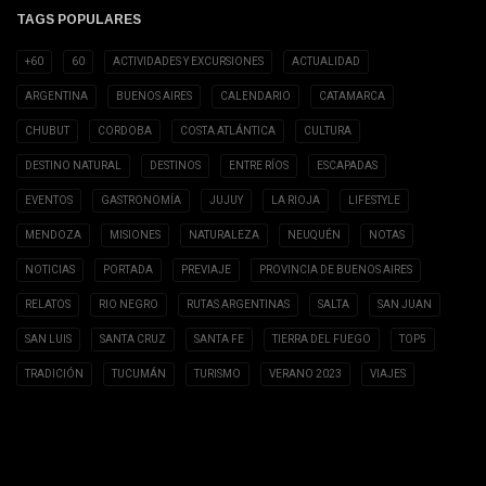
TAGS POPULARES
+60
60
ACTIVIDADES Y EXCURSIONES
ACTUALIDAD
ARGENTINA
BUENOS AIRES
CALENDARIO
CATAMARCA
CHUBUT
CORDOBA
COSTA ATLÁNTICA
CULTURA
DESTINO NATURAL
DESTINOS
ENTRE RÍOS
ESCAPADAS
EVENTOS
GASTRONOMÍA
JUJUY
LA RIOJA
LIFESTYLE
MENDOZA
MISIONES
NATURALEZA
NEUQUÉN
NOTAS
NOTICIAS
PORTADA
PREVIAJE
PROVINCIA DE BUENOS AIRES
RELATOS
RIO NEGRO
RUTAS ARGENTINAS
SALTA
SAN JUAN
SAN LUIS
SANTA CRUZ
SANTA FE
TIERRA DEL FUEGO
TOP5
TRADICIÓN
TUCUMÁN
TURISMO
VERANO 2023
VIAJES