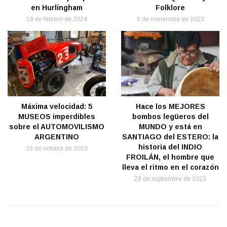
en Hurlingham
Folklore
19 de febrero de 2024
8 de noviembre de 2023
Máxima velocidad: 5
Hace los MEJORES
MUSEOS imperdibles
bombos legüeros del
sobre el AUTOMOVILISMO
MUNDO y está en
ARGENTINO
SANTIAGO del ESTERO: la
historia del INDIO
23 de octubre de 2023
FROILÁN, el hombre que
lleva el ritmo en el corazón
28 de septiembre de 2023