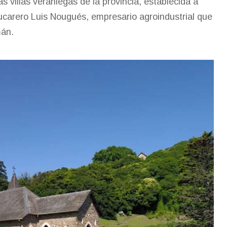
as villas veraniegas de la provincia, establecida a
azucarero Luis Nougués, empresario agroindustrial que
mán.