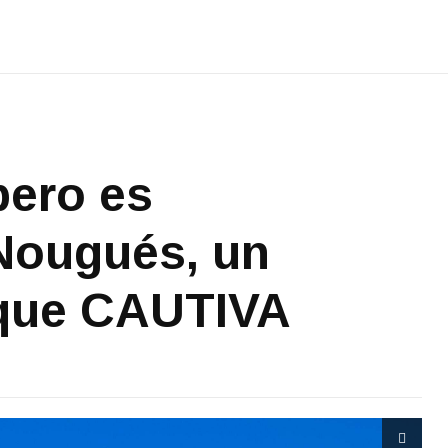
ero es
Nougués, un
que CAUTIVA